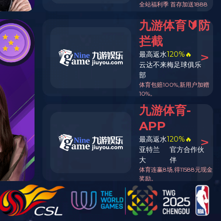
，封口质量好。自流式充填装置无卫生死角，操作维修方
。
备，食品包装机械
dong.cn
相关产品