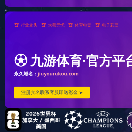
⇢ 塑料机械
产品描述