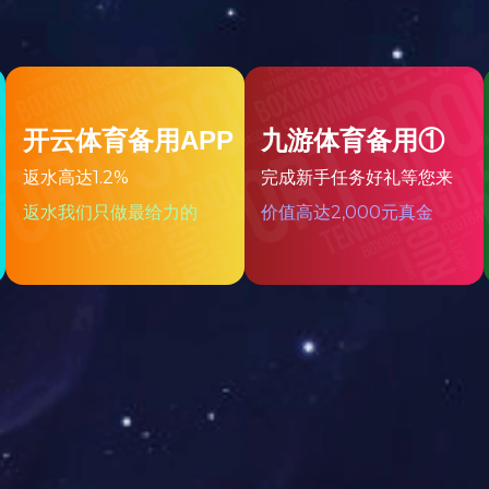
量单色果冻、布丁的充填封口
机型，通过增加排数,缩小中心距等措施使封口膜利用率与传统机型比提
有压力均匀度自动调整功能，直接加热功能，均匀度好，热效率高，
品类齐全性价比高
拥有专业的技术致力于产品研发，创造高性价比产品
好品质值得信赖