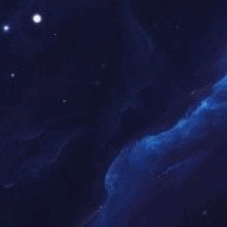
在生产过程中将品质管理置入于每道生产工序。从
造、包装、出货等都有层层检查、监督,力求
服务售后无忧
精心服务细节彰显服务品质
免费获取产品报价