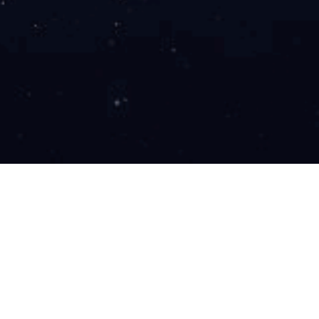
新闻资讯
kaiyun(中国)一站式服务平台
公司新闻
联系方式
行业资讯
人才招聘
在线留言