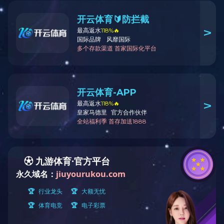
kaiyun平台
kaiyun平台
地址：汕头市台商投资区濠江片D02单元东侧
电话：
0754-88107755
88107766
88107777
传真：0754-88107722
电子邮件：
yd@yuedong.cn
网址：
www.limonreklam.com
Copyright © kaiyun平台
网站建设：中企动力
汕头
|
SEO