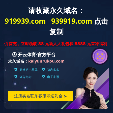
关于kaiyun平台
发展历程
荣誉资质
组织架构
车间展示
首页
组织架构